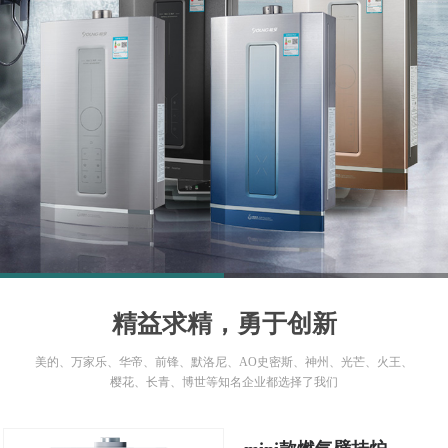
1
2
精益求精，勇于创新
美的、万家乐、华帝、前锋、默洛尼、AO史密斯、神州、光芒、火王、
樱花、长青、博世等知名企业都选择了我们