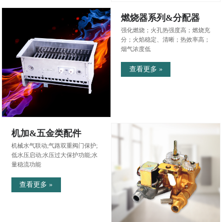
燃烧器系列&分配器
强化燃烧；火孔热强度高；燃烧充
分；火焰稳定、清晰；热效率高；
烟气浓度低
查看更多 »
机加&五金类配件
机械水气联动;气路双重阀门保护;
低水压启动;水压过大保护功能;水
量稳流功能
查看更多 »