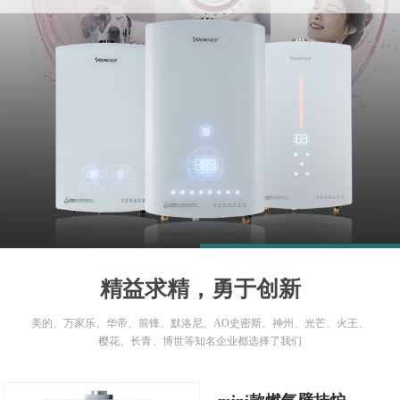
1
2
精益求精，勇于创新
美的、万家乐、华帝、前锋、默洛尼、AO史密斯、神州、光芒、火王、
樱花、长青、博世等知名企业都选择了我们