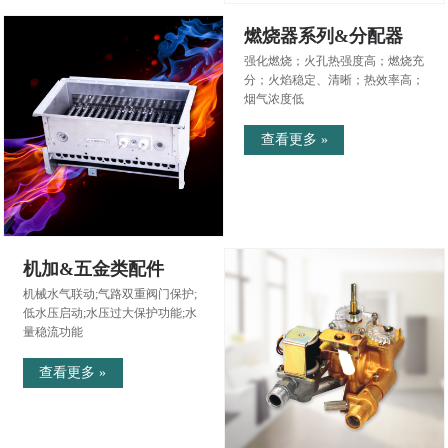
燃烧器系列&分配器
强化燃烧；火孔热强度高；燃烧充
分；火焰稳定、清晰；热效率高；
烟气浓度低
查看更多 »
机加&五金类配件
机械水气联动;气路双重阀门保护;
低水压启动;水压过大保护功能;水
量稳流功能
查看更多 »