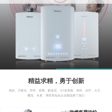
1
2
精益求精，勇于创新
美的、万家乐、华帝、前锋、默洛尼、AO史密斯、神州、光芒、火王、
樱花、长青、博世等知名企业都选择了我们