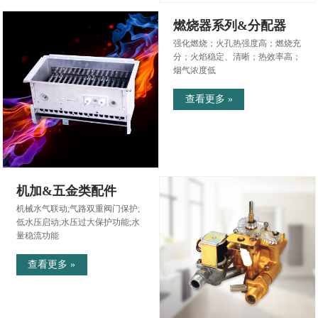
燃烧器系列&分配器
强化燃烧；火孔热强度高；燃烧充
分；火焰稳定、清晰；热效率高；
烟气浓度低
查看更多 »
机加&五金类配件
机械水气联动;气路双重阀门保护;
低水压启动;水压过大保护功能;水
量稳流功能
查看更多 »