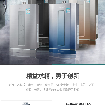
1
2
精益求精，勇于创新
美的、万家乐、华帝、前锋、默洛尼、AO史密斯、神州、光芒、火王、
樱花、长青、博世等知名企业都选择了我们