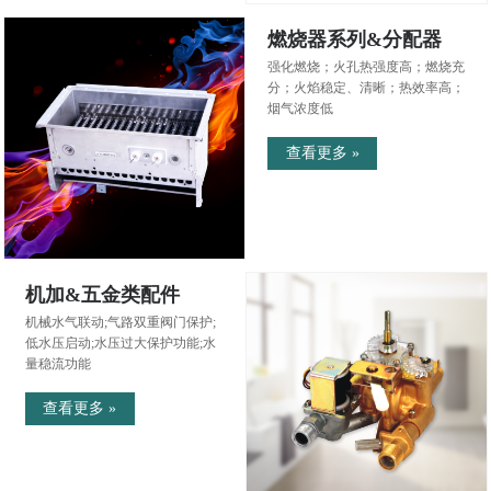
燃烧器系列&分配器
强化燃烧；火孔热强度高；燃烧充
分；火焰稳定、清晰；热效率高；
烟气浓度低
查看更多 »
机加&五金类配件
机械水气联动;气路双重阀门保护;
低水压启动;水压过大保护功能;水
量稳流功能
查看更多 »