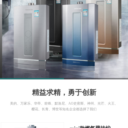
1
2
精益求精，勇于创新
美的、万家乐、华帝、前锋、默洛尼、AO史密斯、神州、光芒、火王、
樱花、长青、博世等知名企业都选择了我们