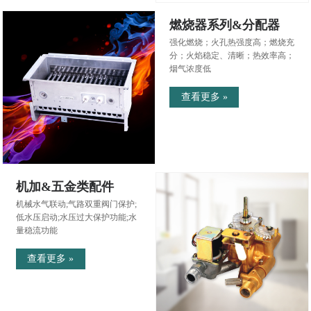
燃烧器系列&分配器
强化燃烧；火孔热强度高；燃烧充
分；火焰稳定、清晰；热效率高；
烟气浓度低
查看更多 »
机加&五金类配件
机械水气联动;气路双重阀门保护;
低水压启动;水压过大保护功能;水
量稳流功能
查看更多 »