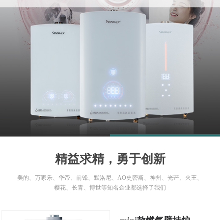
1
2
精益求精，勇于创新
美的、万家乐、华帝、前锋、默洛尼、AO史密斯、神州、光芒、火王、
樱花、长青、博世等知名企业都选择了我们