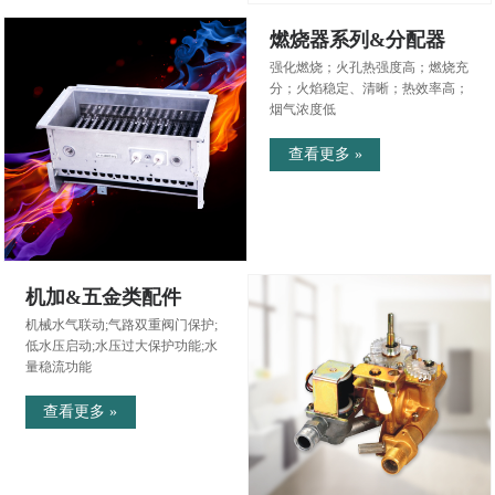
燃烧器系列&分配器
强化燃烧；火孔热强度高；燃烧充
分；火焰稳定、清晰；热效率高；
烟气浓度低
查看更多 »
机加&五金类配件
机械水气联动;气路双重阀门保护;
低水压启动;水压过大保护功能;水
量稳流功能
查看更多 »